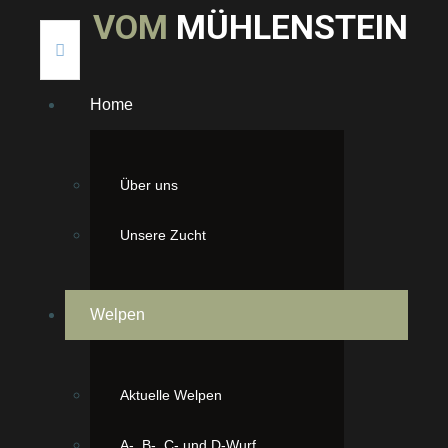
V
O
M
M
Ü
H
L
E
N
S
T
E
I
N
Home
Über uns
Unsere Zucht
Welpen
Aktuelle Welpen
A-, B-, C- und D-Wurf