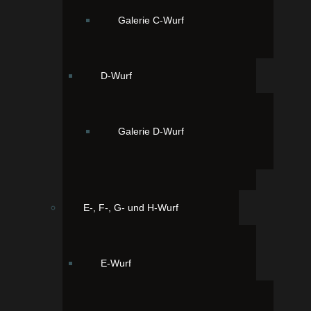
Galerie C-Wurf
D-Wurf
Unsere Drittgeborene Juli 06:00 Uhr, schoko/tan mit
Galerie D-Wurf
weißen Abzeichen
E-, F-, G- und H-Wurf
E-Wurf