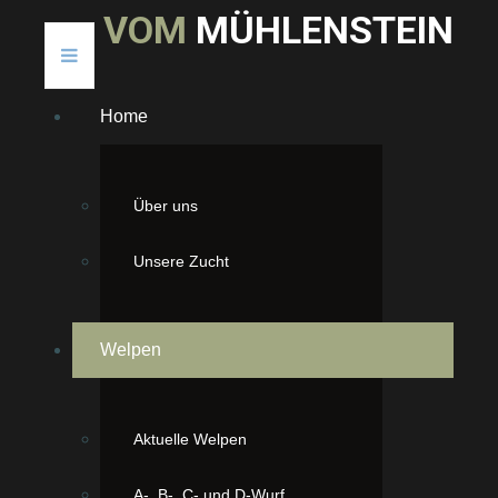
V
O
M
M
Ü
H
L
E
N
S
T
E
I
N
Home
Über uns
Unsere Zucht
J-Wurf
Welpen
Unsere J-chen sind geboren
Es sind 2 Mädchen und 3 Jungen
Aktuelle Welpen
A-, B-, C- und D-Wurf