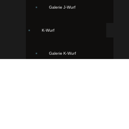
Galerie J-Wurf
K-Wurf
Galerie K-Wurf
L-Wurf
Ihr findet uns hier:
Galerie L-Wurf
33428 Greffen, Viggens Wiese 2
+49 (2588) 91 89 89