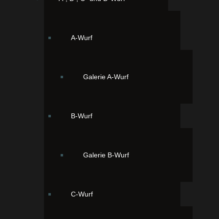
Uhr. Black&Tan
A-Wurf
Galerie A-Wurf
B-Wurf
Unser Drittgeborener Smudo 21:21
Galerie B-Wurf
Uhr. Goldzobel
C-Wurf