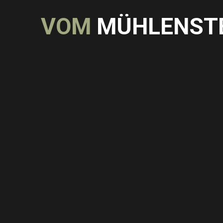
V
O
M
M
Ü
H
L
E
N
S
T