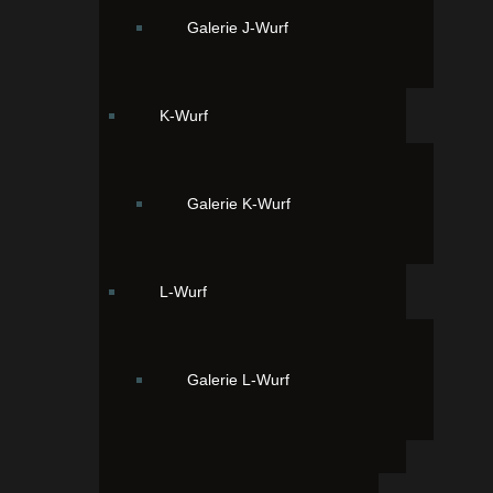
Galerie J-Wurf
Tag 10:
Sprechen Sie mit Ihren Bekannten in einer
erfundenen Sprache und wiederholen Sie alles, was
K-Wurf
Sie sagen, unbedingt mehrmals.
Wichtig:
Bitten Sie Ihre Bekannten, frühestens ab
dem dritten Mal zu antworten. Denn Ihr Welpe wird
Galerie K-Wurf
auch erst so spät reagieren.
Tag 11:
Robben Sie einmal über den matschigen Rasen,
L-Wurf
hüpfen Sie danach mehrmals auf und ab und
quietschen Sie dazu in den höchsten Tönen. So soll
der Welpe laut Hundetrainer gerufen werden und
Galerie L-Wurf
aufmerksam gemacht werden.
Wichtig:
Veranstalten Sie diesen Tanz während Ihre
Nachbarn gerade mit Gästen auf der Terrasse
sitzen.