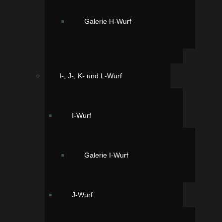
Zerreißen Sie die Tageszeitung in viele kleine Stücke
und verteilen diese in der Wohnung.
Galerie H-Wurf
Wichtig:
Nehmen Sie den Teil der Zeitung, den Sie
noch nicht gelesen haben.
Tag 8:
I-, J-, K- und L-Wurf
Tragen Sie einen blauen und einen grünen Socken.
Denn der Welpe versteckt und zerkaut einzelne
Socken so gut, dass Sie erstmal nicht mehr
auffindbar sin.
I-Wurf
Wichtig:
Die Socken sollten beide ein Loch haben.
Tag 9:
Galerie I-Wurf
Stöpseln Sie einen Tag das Telefon aus. So lange
müssen Sie ohne Telefon auskommen wenn der
Welpe die Dose aus der Wand gerissen hat und der
J-Wurf
Telekomarbeiter nicht abkömmlich ist.
Wichtig:
Wählen Sie für diese Aktion einen Sonntag
aus.