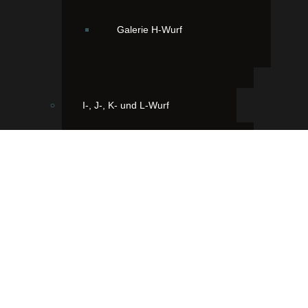
Galerie H-Wurf
I-, J-, K- und L-Wurf
I-Wurf
Ihr findet uns hier:
Galerie I-Wurf
33428 Greffen, Viggens Wiese 2
J-Wurf
+49 (2588) 91 89 89