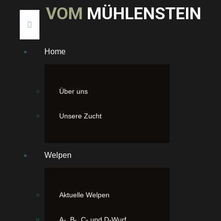
V
O
M
M
Ü
H
L
E
N
S
T
E
I
N
Home
Über uns
Unsere Zucht
Welpen
Aktuelle Welpen
A-, B-, C- und D-Wurf