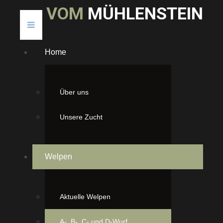
V
O
M
M
Ü
H
L
E
N
S
T
E
I
N
Home
Über uns
Unsere Zucht
A-Wurf
Welpen
unsere A-chen
Es sind ein Mädchen und zwei Jung's
Aktuelle Welpen
Unser Erstgeborener, Anton, 5:37 Uhr,
155 Gramm schwer
A-, B-, C- und D-Wurf