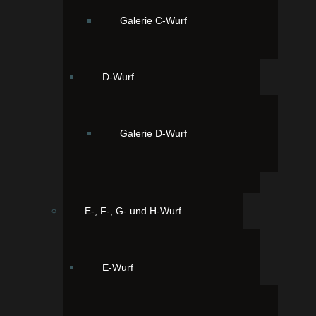
Hildegard (Vinny vom Mühlenstein) ist eine Tochter
Galerie C-Wurf
von Nele.
Hildegard ist eine fröhliche und immer präsente
Hündin. Sie liebt jeden und jeder liebt Hildegard.
D-Wurf
Galerie D-Wurf
E-, F-, G- und H-Wurf
E-Wurf