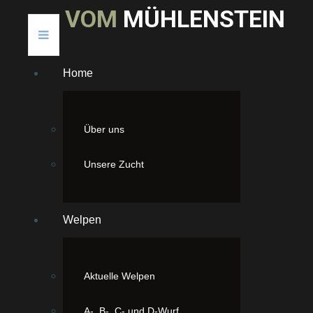
V
O
M
M
Ü
H
L
E
N
S
T
E
I
N
Home
Über uns
Unsere Zucht
Welpen
Aktuelle Welpen
A-, B-, C- und D-Wurf