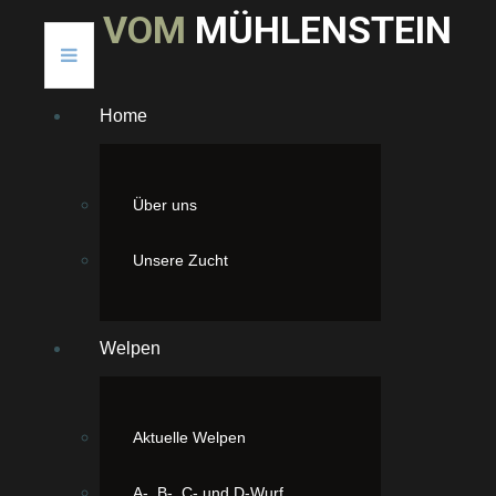
V
O
M
M
Ü
H
L
E
N
S
T
E
I
N
Home
Über uns
Unsere Zucht
Welpen
Aktuelle Welpen
Wilma ist ein Känguru mit viel
A-, B-, C- und D-Wurf